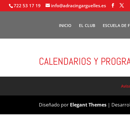
722 53 17 19
info@adracingarguelles.es
INICIO
EL CLUB
ESCUELA DE 
CALENDARIOS Y PROGR
Avis
Diseñado por
Elegant Themes
| Desarro