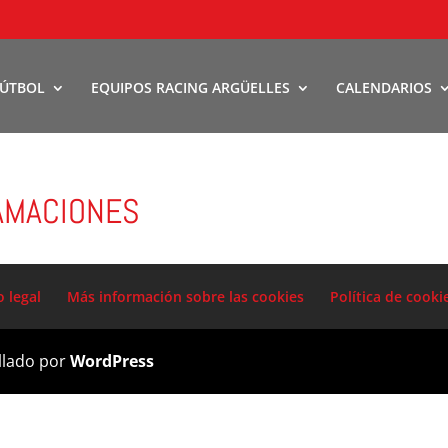
FÚTBOL
EQUIPOS RACING ARGÜELLES
CALENDARIOS
AMACIONES
o legal
Más información sobre las cookies
Política de cooki
llado por
WordPress