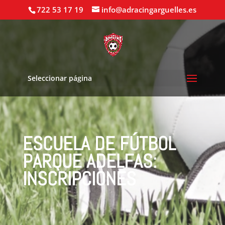
722 53 17 19
info@adracingarguelles.es
Seleccionar página
ESCUELA DE FÚTBOL
PARQUE ADELFAS:
INSCRIPCIONES