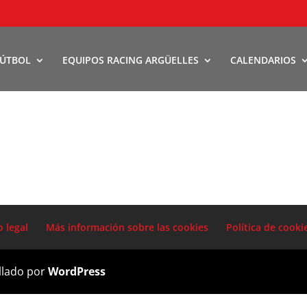
FÚTBOL
EQUIPOS RACING ARGÜELLES
CALENDARIOS
o legal
Más información sobre las cookies
Política de cooki
llado por
WordPress