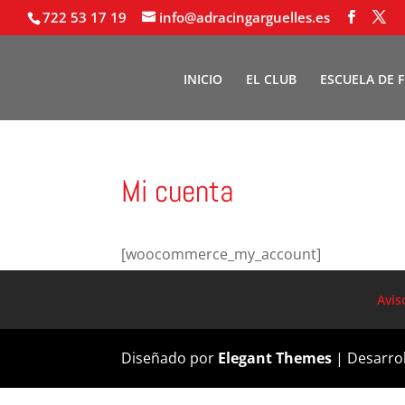
722 53 17 19
info@adracingarguelles.es
INICIO
EL CLUB
ESCUELA DE 
Mi cuenta
[woocommerce_my_account]
Avis
Diseñado por
Elegant Themes
| Desarro